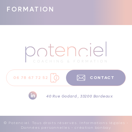
FORMATION
06 78 67 72 52
CONTACT
40 Rue Godard , 33200 Bordeaux
© Potenciel. Tous droits réservés.
Informations légales
-
Données personnelles
- création
bonbay