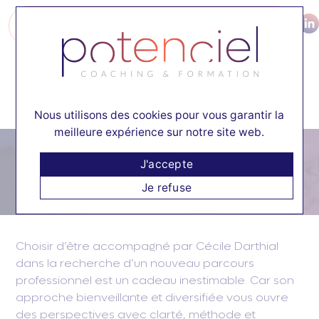
06 78 67 72 52
CONTACT
☰
Nous utilisons des cookies pour vous garantir la
meilleure expérience sur notre site web.
Témoignage
Audrey V
J'accepte
Je refuse
Chef d’entreprise secteur du Conseil-Accompagnement
Choisir d’être accompagné par Cécile Darthial
dans la recherche d’un nouveau parcours
professionnel est un cadeau inestimable. Car son
approche bienveillante et diversifiée vous ouvre
des perspectives avec clarté, méthode et